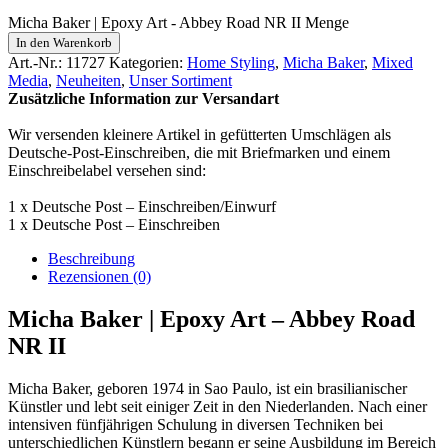
Micha Baker | Epoxy Art - Abbey Road NR II Menge
In den Warenkorb
Art.-Nr.:
11727
Kategorien:
Home Styling
,
Micha Baker
,
Mixed
Media
,
Neuheiten
,
Unser Sortiment
Zusätzliche Information zur Versandart
Wir versenden kleinere Artikel in gefütterten Umschlägen als
Deutsche-Post-Einschreiben, die mit Briefmarken und einem
Einschreibelabel versehen sind:
1 x Deutsche Post – Einschreiben/Einwurf
1 x Deutsche Post – Einschreiben
Beschreibung
Rezensionen (0)
Micha Baker | Epoxy Art – Abbey Road
NR II
Micha Baker, geboren 1974 in Sao Paulo, ist ein brasilianischer
Künstler und lebt seit einiger Zeit in den Niederlanden. Nach einer
intensiven fünfjährigen Schulung in diversen Techniken bei
unterschiedlichen Künstlern begann er seine Ausbildung im Bereich